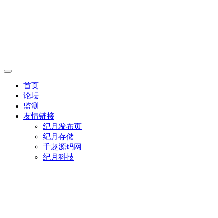
首页
论坛
监测
友情链接
纪月发布页
纪月存储
千趣源码网
纪月科技