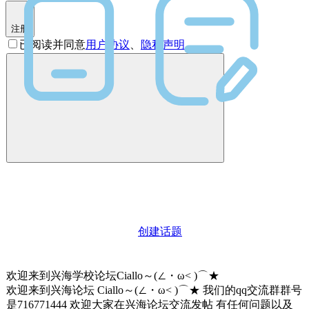
注册
已阅读并同意
用户协议
、
隐私声明
创建话题
欢迎来到兴海学校论坛Ciallo～(∠・ω< )⌒★
欢迎来到兴海论坛 Ciallo～(∠・ω< )⌒★ 我们的qq交流群群号
是716771444 欢迎大家在兴海论坛交流发帖 有任何问题以及