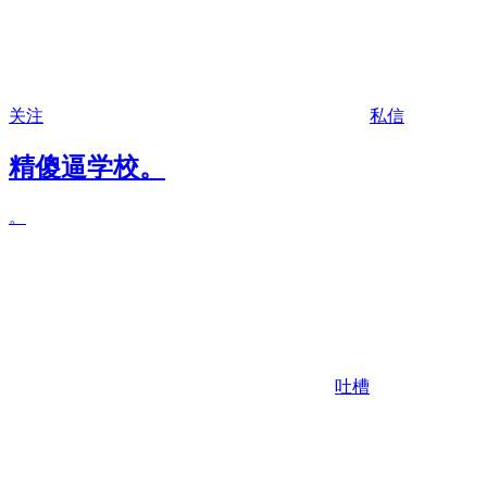
关注
私信
精
傻逼学校。
。
吐槽