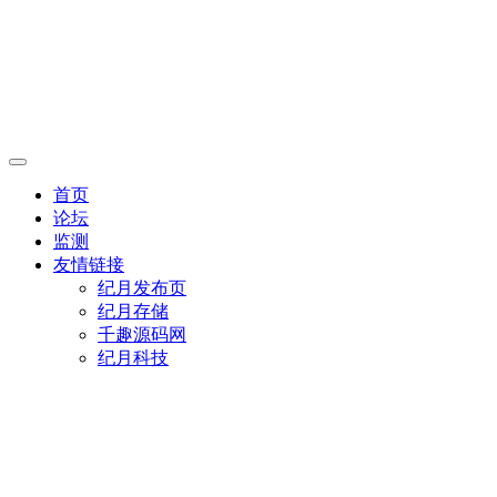
首页
论坛
监测
友情链接
纪月发布页
纪月存储
千趣源码网
纪月科技