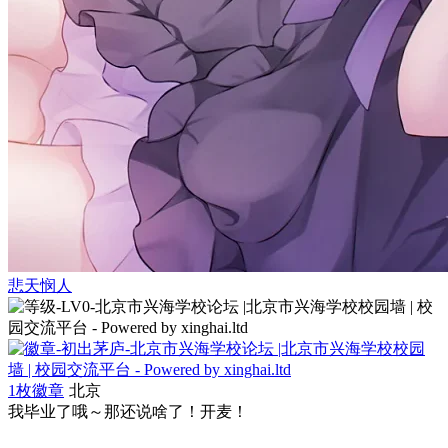
悲天悯人
1枚徽章
北京
我毕业了哦～那还说啥了！开麦！