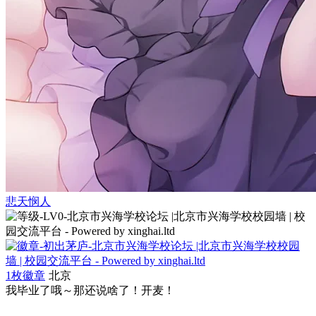
悲天悯人
1枚徽章
北京
我毕业了哦～那还说啥了！开麦！