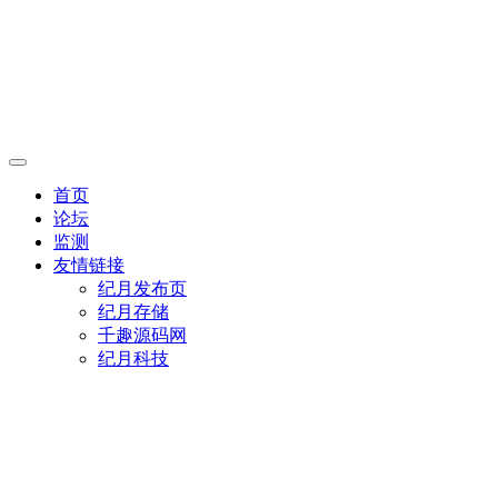
首页
论坛
监测
友情链接
纪月发布页
纪月存储
千趣源码网
纪月科技