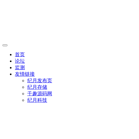
首页
论坛
监测
友情链接
纪月发布页
纪月存储
千趣源码网
纪月科技