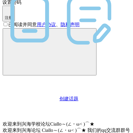
设置密码
注册
已阅读并同意
用户协议
、
隐私声明
创建话题
欢迎来到兴海学校论坛Ciallo～(∠・ω< )⌒★
欢迎来到兴海论坛 Ciallo～(∠・ω< )⌒★ 我们的qq交流群群号