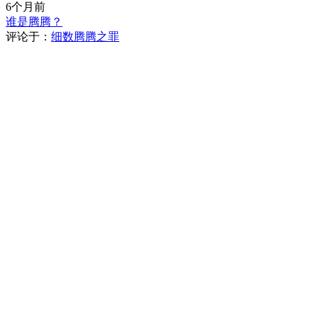
6个月前
谁是腾腾？
评论于：
细数腾腾之罪