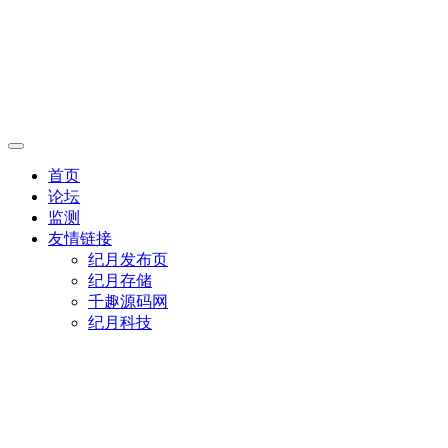
首页
论坛
监测
友情链接
纪月发布页
纪月存储
千趣源码网
纪月科技