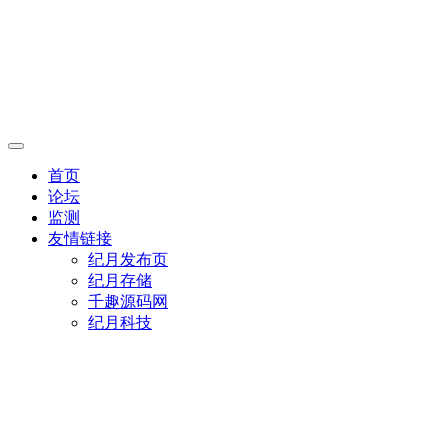
首页
论坛
监测
友情链接
纪月发布页
纪月存储
千趣源码网
纪月科技