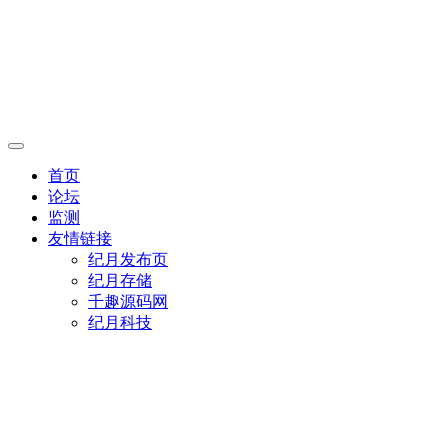
首页
论坛
监测
友情链接
纪月发布页
纪月存储
千趣源码网
纪月科技