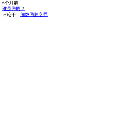
6个月前
谁是腾腾？
评论于：
细数腾腾之罪