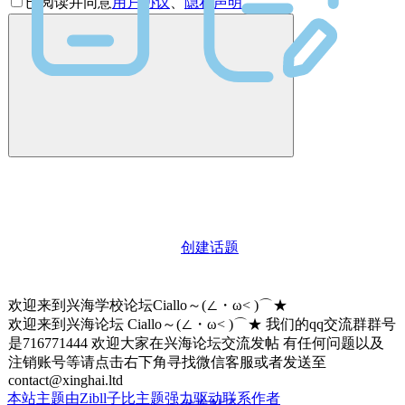
已阅读并同意
用户协议
、
隐私声明
创建话题
欢迎来到兴海学校论坛Ciallo～(∠・ω< )⌒★
欢迎来到兴海论坛 Ciallo～(∠・ω< )⌒★ 我们的qq交流群群号
是716771444 欢迎大家在兴海论坛交流发帖 有任何问题以及
注销账号等请点击右下角寻找微信客服或者发送至
contact@xinghai.ltd
本站主题由Zibll子比主题强力驱动
联系作者