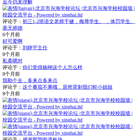
至今仍未理解
评论于：
初三1-2班语文老师于健，侮辱学生。 ，体罚学生。
毫无师德
6个月前
好可爱啊
评论于：
刘静宇主任
8个月前
私斋嗯对
评论于：
你们觉得杨翊这个人怎么样
8个月前
我勒个去，多来点多来点
评论于：
这个番茄不乘哦，居然背刺我们蛇小姐姐
8个月前
评论于：
感谢帮我申请板块