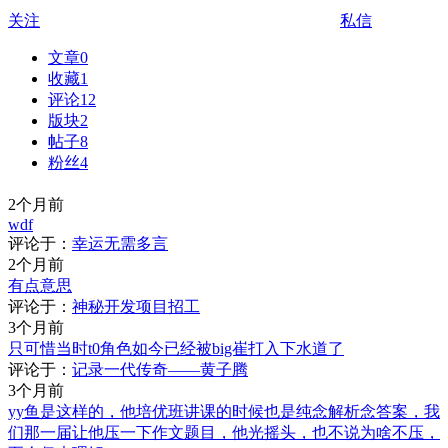
关注
私信
文章
0
收藏
1
评论
12
版块
2
帖子
8
粉丝
4
2个月前
wdf
评论于：
幸运无需多言
2个月前
有点意思
评论于：
神秘开发项目招工
3个月前
只可惜当时t0角色如今已经被big崔打入下水道了
评论于：
记录一代传奇——黄子腾
3个月前
yy鱼是这样的，他培优班讲课的时候也是纯念解析念答案，我
们那一届让他压一下作文题目，他光摇头，也不说为啥不压，