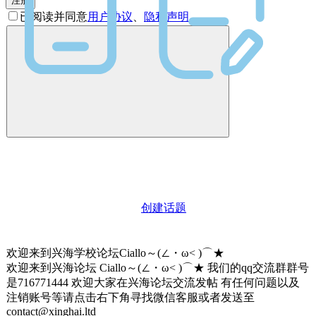
注册
已阅读并同意
用户协议
、
隐私声明
创建话题
欢迎来到兴海学校论坛Ciallo～(∠・ω< )⌒★
欢迎来到兴海论坛 Ciallo～(∠・ω< )⌒★ 我们的qq交流群群号
是716771444 欢迎大家在兴海论坛交流发帖 有任何问题以及
注销账号等请点击右下角寻找微信客服或者发送至
contact@xinghai.ltd