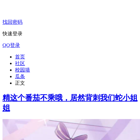
找回密码
快速登录
QQ登录
首页
社区
校园墙
瓜条
正文
精
这个番茄不乘哦，居然背刺我们蛇小姐
姐