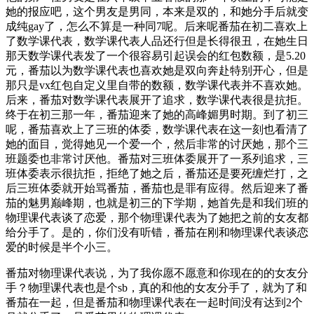
她的报应吧，这个男友是男同，本来是双的，和她分手后就变
成纯gay了，怎么不算是一种同7呢。后来呢番茄在初二喜欢上
了数学课代表，数学课代表人品还行但是长得很丑，在她生日
那天数学课代表发了一个很容易引起误会的红包数额，是5.20
元，番茄以为数学课代表也喜欢她是双向奔赴特别开心，但是
那只是vx红包自定义里自带的数额，数学课代表并不喜欢她。
后来，番茄对数学课代表展开了追求，数学课代表很是抗拒。
终于在初三那一年，番茄迎来了她的高峰媚男时期。到了初三
呢，番茄喜欢上了三班的体委，数学课代表在这一刻也看清了
她的面目，觉得她见一个爱一个，然后非常的讨厌她，那个三
班题委也非常讨厌他。番茄对三班体委展开了一系列追求，三
班体委表示很抗拒，拒绝了她之后，番茄还是要死缠烂打，之
后三班体委就开始骂番茄，番茄也是罪有应得。然后迎来了番
茄的魅男巅峰期，也就是初三的下学期，她首先是和我们班的
物理课代表谈了恋爱，那个物理课代表为了她把之前的女友都
给分手了。是的，你们没有听错，番茄在刚和物理课代表谈恋
爱的时候是半个小三。
番茄对物理课代表说，为了我你愿不愿意和你现在的的女友分
手？物理课代表也是个sb，真的和他的女友分手了，就为了和
番茄在一起，但是番茄和物理课代表在一起时间没有达到2个