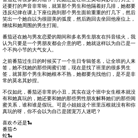
还要打的声音非常响，就算那个男生和他隔着好几排，她都要
违反纪律在课上下座位跑到那个男生面前重重的打几下，然后
笑出一个她自以为很甜美的弧度，然后跑回去坐回他座位上，
继续和她周围的男生打闹。
番茄还在她与男友恋爱的期间和多名男生朋友在抖音续火，我
认为只要是一个男朋友都会介意的吧，她就这样以为自己是一
个不拘小节的大气女人。
之前番茄过生日的时候买了一个生日专辑签名，让全班的人来
签，她不找她的那些闺蜜们签，现在是找了班里的很多男生
签，就算那个男生和她根本不熟，她都要先找他们，是不是非
常的莫名其妙捏。
不仅如此，番茄还非常的小丑，其实在这个班中女生根本就没
有和她真玩的，她还要和她的那些男性朋友解释她们的那些闺
蜜关系，谁和谁是假玩。可是小姐姐这个班里压根就没有和你
真玩的呀，你不会以为自己是团宠万人迷吧？
喜欢🍅还是🐍
番茄🍅
蛇🐍