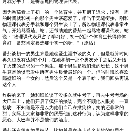
月就分手了，是番茄甩的物理课代表。
因为番茄看上了初一的一个体育生，并开启了追求，没有一周
的时间就和初一的那个男生谈恋爱了，相当于无缝衔接。刚和
物理课代表分手就和那个男生谈上了，所以物理课代表非常生
气，开始骂番茄。蛇，还帮助她的番茄一起骂物理课代表。蛇
说：“物理课代表只占了学习好，初一的那个体育生长得帅体
育好，番茄肯定要选那个初一的呀。”（原话）
番茄谈初一的男生算是她恋爱生涯中谈的久了，但是就算时间
再久也没有达到3个月，在她和初一那个男友分手之后又开始
了火速的追求另一个男生。那个男生是我们班的班长，这个男
生算是他谈恋爱中所有男生质量最好的一个。但当时班长喜欢
隔壁班的一个女的，然后这个又是一个表子哈，我们回头再说
这个人
炸裂的来了，她和班长谈了没多久就中考了，再去中考考场的
大巴车上，他们开启了疯狂的接吻，完全不顾他人眼光，一直
接吻，不知道是不是以为他们自己在撒狗粮，笑的还非常的
甜，实际上大家都非常的厌恶他们这种行为，认为这样非常的
恶心。大巴车并不是他们的酒店。
番茄还有很多媚男细节，比如总是在班上莫名其妙的打男生，