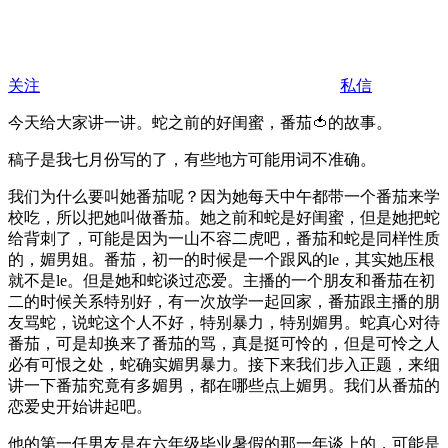
关注
私信
今天给大家讲一讲。蛇之前的好闺蜜，番茄🍅的故事。
稿子是我七月份写的了，有些地方可能用词不准确。
我们为什么要叫她番茄呢？因为她每天中午都带一个番茄来学
校吃，所以把她叫做番茄。她之前和蛇是好闺蜜，但是她把蛇
给背刺了，可能是因为一山不容二虎吧，番茄和蛇是同样性质
的，媚男姐。番茄，初一的时候是一个跟风的le，其实她压根
就不是le。但是她和蛇谈过恋爱。主播的一个朋友和番茄在初
二的时候关系特别好，有一次放学一起回家，番茄跟主播的朋
友骂蛇，说蛇这个人不好，特别暴力，特别媚男。蛇真心对待
番茄，可是却换来了番茄的骂，真是挺可怜的，但是可怜之人
必有可恨之处，蛇确实媚男暴力。接下来我们步入正题，来细
讲一下番茄究竟有多媚男，都在哪些点上媚男。我们从番茄的
恋爱史开始讲起吧。
他的第一任男友是在六年级毕业暑假的那一年谈上的，可能是