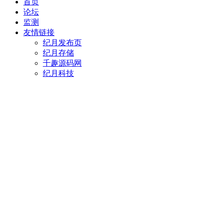
首页
论坛
监测
友情链接
纪月发布页
纪月存储
千趣源码网
纪月科技