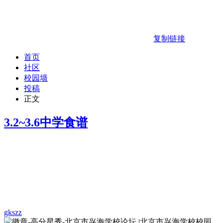
复制链接
首页
社区
校园墙
投稿
正文
3.2~3.6中学食谱
gkszz