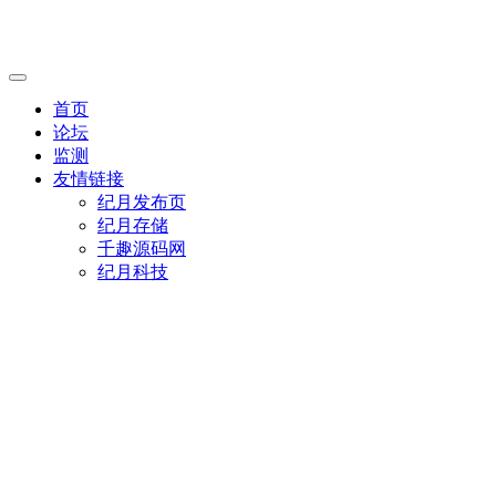
首页
论坛
监测
友情链接
纪月发布页
纪月存储
千趣源码网
纪月科技