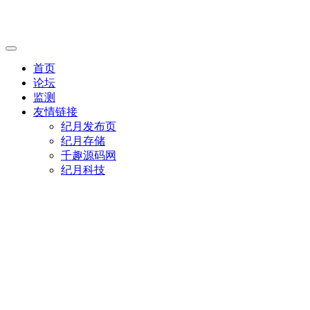
首页
论坛
监测
友情链接
纪月发布页
纪月存储
千趣源码网
纪月科技