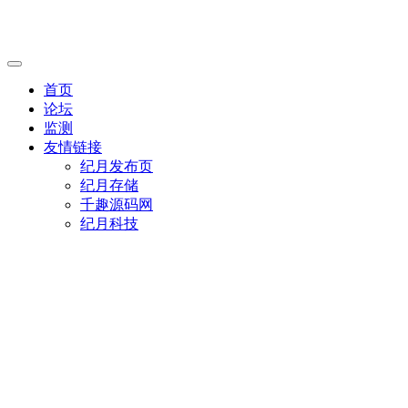
首页
论坛
监测
友情链接
纪月发布页
纪月存储
千趣源码网
纪月科技