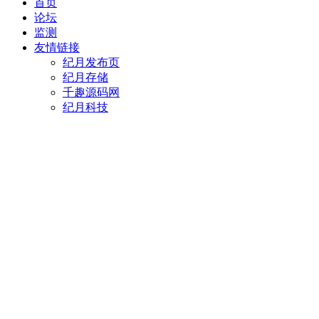
首页
论坛
监测
友情链接
纪月发布页
纪月存储
千趣源码网
纪月科技