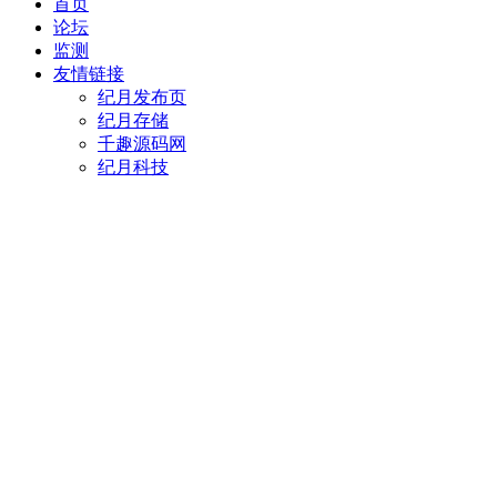
首页
论坛
监测
友情链接
纪月发布页
纪月存储
千趣源码网
纪月科技