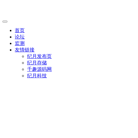
首页
论坛
监测
友情链接
纪月发布页
纪月存储
千趣源码网
纪月科技