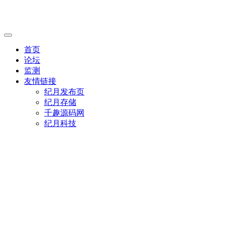
首页
论坛
监测
友情链接
纪月发布页
纪月存储
千趣源码网
纪月科技