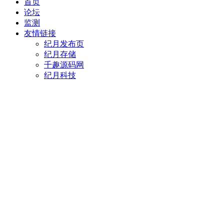
首页
论坛
监测
友情链接
纪月发布页
纪月存储
千趣源码网
纪月科技