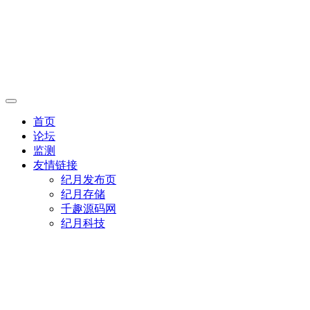
首页
论坛
监测
友情链接
纪月发布页
纪月存储
千趣源码网
纪月科技