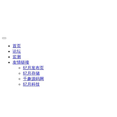
首页
论坛
监测
友情链接
纪月发布页
纪月存储
千趣源码网
纪月科技