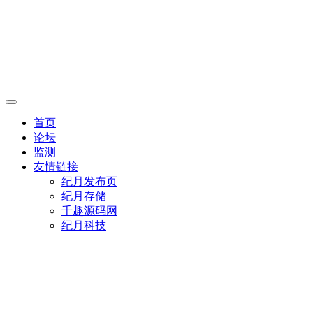
首页
论坛
监测
友情链接
纪月发布页
纪月存储
千趣源码网
纪月科技