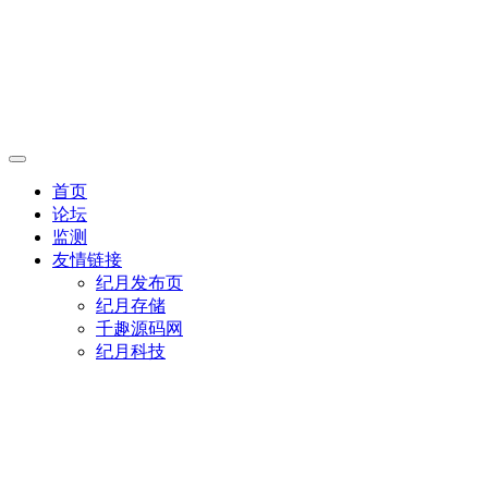
首页
论坛
监测
友情链接
纪月发布页
纪月存储
千趣源码网
纪月科技