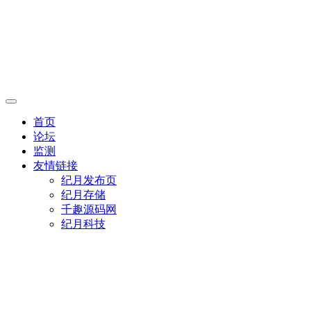
首页
论坛
监测
友情链接
纪月发布页
纪月存储
千趣源码网
纪月科技