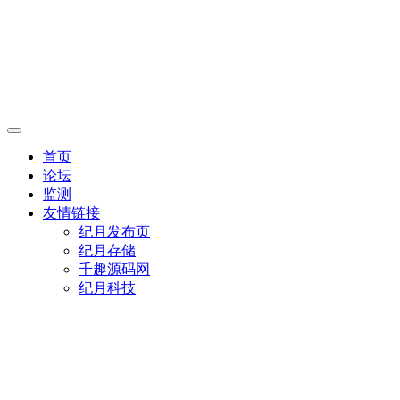
首页
论坛
监测
友情链接
纪月发布页
纪月存储
千趣源码网
纪月科技