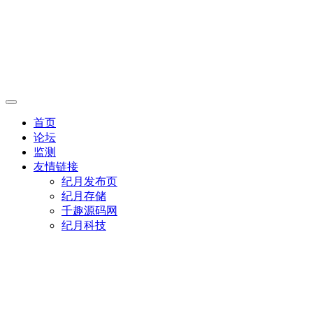
首页
论坛
监测
友情链接
纪月发布页
纪月存储
千趣源码网
纪月科技