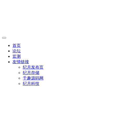
首页
论坛
监测
友情链接
纪月发布页
纪月存储
千趣源码网
纪月科技