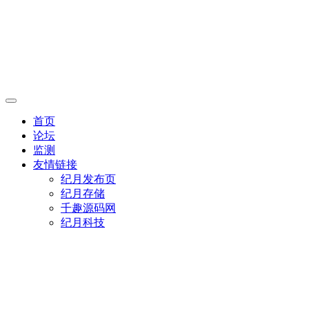
首页
论坛
监测
友情链接
纪月发布页
纪月存储
千趣源码网
纪月科技