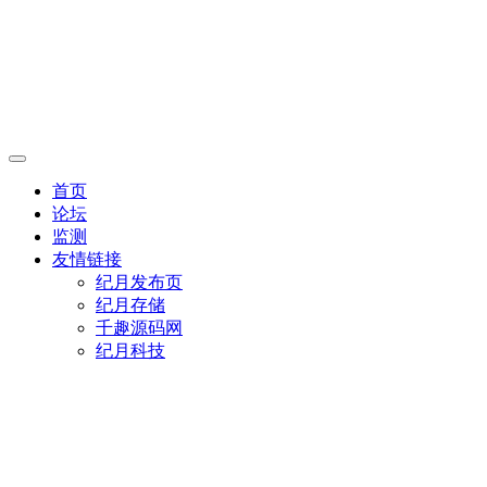
首页
论坛
监测
友情链接
纪月发布页
纪月存储
千趣源码网
纪月科技