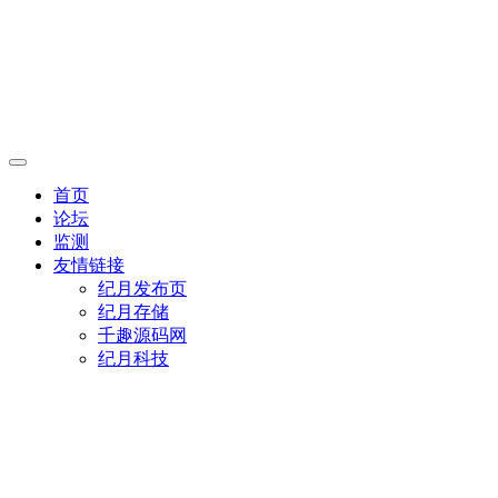
首页
论坛
监测
友情链接
纪月发布页
纪月存储
千趣源码网
纪月科技