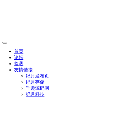
首页
论坛
监测
友情链接
纪月发布页
纪月存储
千趣源码网
纪月科技