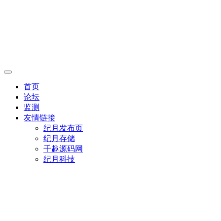
首页
论坛
监测
友情链接
纪月发布页
纪月存储
千趣源码网
纪月科技