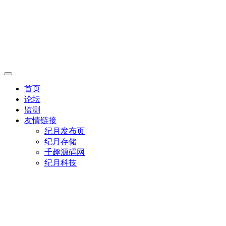
首页
论坛
监测
友情链接
纪月发布页
纪月存储
千趣源码网
纪月科技